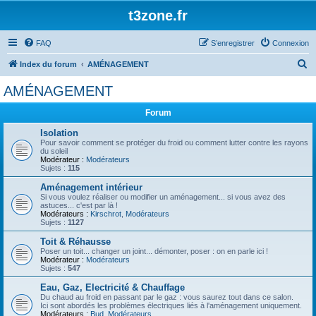
t3zone.fr
FAQ
S’enregistrer
Connexion
R
Index du forum
AMÉNAGEMENT
e
AMÉNAGEMENT
c
Forum
h
e
Isolation
Pour savoir comment se protéger du froid ou comment lutter contre les rayons
r
du soleil
Modérateur :
Modérateurs
c
Sujets :
115
h
Aménagement intérieur
Si vous voulez réaliser ou modifier un aménagement... si vous avez des
e
astuces... c'est par là !
Modérateurs :
Kirschrot
,
Modérateurs
r
Sujets :
1127
Toit & Réhausse
Poser un toit... changer un joint... démonter, poser : on en parle ici !
Modérateur :
Modérateurs
Sujets :
547
Eau, Gaz, Electricité & Chauffage
Du chaud au froid en passant par le gaz : vous saurez tout dans ce salon.
Ici sont abordés les problèmes électriques liés à l'aménagement uniquement.
Modérateurs :
Bud
,
Modérateurs