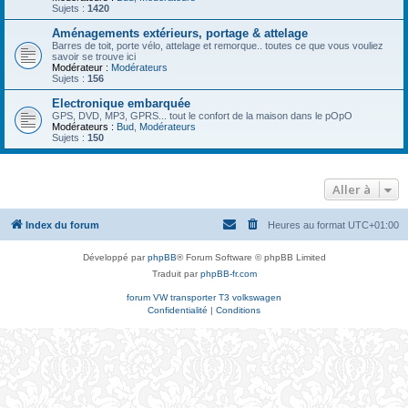
Sujets :
1420
Aménagements extérieurs, portage & attelage
Barres de toit, porte vélo, attelage et remorque.. toutes ce que vous vouliez
savoir se trouve ici
Modérateur :
Modérateurs
Sujets :
156
Electronique embarquée
GPS, DVD, MP3, GPRS... tout le confort de la maison dans le pOpO
Modérateurs :
Bud
,
Modérateurs
Sujets :
150
Aller à
Index du forum
Heures au format
UTC+01:00
Développé par
phpBB
® Forum Software © phpBB Limited
Traduit par
phpBB-fr.com
forum VW transporter T3 volkswagen
Confidentialité
|
Conditions