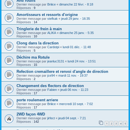
Anti roulis
Dernier message par
Briiice
«
dimanche 22 févr. - 8:18
Réponses :
9
Amortisseurs et ressorts d'origine
Dernier message par
stefkak
«
jeudi 29 janv. - 16:35
Réponses :
14
Tringlerie de frein à main
Dernier message par
ALIKA
«
dimanche 25 janv. - 5:35
Réponses :
10
Clong dans la direction
Dernier message par
Cardotpi
«
lundi 01 déc. - 11:48
Réponses :
5
Déchire ma Rotule
Dernier message par
jeanluc3131
«
lundi 24 nov. - 13:51
Réponses :
15
Refection cremaillere et renvoi d'angle de direction
Dernier message par
jce94
«
mardi 11 nov. - 19:37
Réponses :
2
Changement des flectors de direction
Dernier message par
Fabien
«
jeudi 06 nov. - 11:23
Réponses :
17
porte roulement arriere
Dernier message par
Briiice
«
mercredi 10 sept. - 7:02
Réponses :
17
2WD façon 4WD
Dernier message par
jirfect
«
jeudi 04 sept. - 7:21
Réponses :
142
1
2
3
4
5