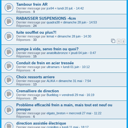
Tambour frein AR
Dernier message par
jce94
«
lundi 20 juil. - 14:42
Réponses :
9
RABAISSER SUSPENSIONS -4cm
Dernier message par
quadra38
«
dimanche 28 juin - 14:53
Réponses :
24
fuite soufflet ou plus?!
Dernier message par
lemat
«
dimanche 28 juin - 14:30
Réponses :
33
1
2
pompe à vide, servo frein ou quoi?
Dernier message par
anatolltubronze
«
jeudi 04 juin - 0:47
Réponses :
15
Conduit de frein en acier tressée
Dernier message par
ultramars
«
lundi 01 juin - 10:12
Réponses :
4
Choix ressorts arriere
Dernier message par
ALIKA
«
dimanche 31 mai - 7:54
Réponses :
13
Cremalliere de direction
Dernier message par
Buelldog
«
vendredi 29 mai - 16:19
Réponses :
29
Problème efficacité frein a main, mais tout est neuf ou
presque
Dernier message par
elgato_breton
«
mercredi 27 mai - 11:22
Réponses :
6
direction assistée électrique
Dernier message par
croisillon
«
lundi 11 mai - 18:17