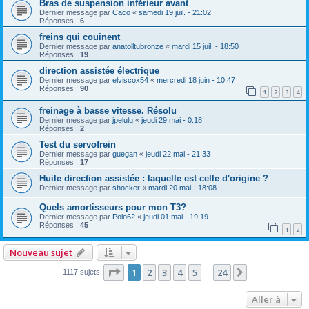
Bras de suspension inférieur avant
Dernier message par
Caco
«
samedi 19 juil. - 21:02
Réponses :
6
freins qui couinent
Dernier message par
anatolltubronze
«
mardi 15 juil. - 18:50
Réponses :
19
direction assistée électrique
Dernier message par
elviscox54
«
mercredi 18 juin - 10:47
Réponses :
90
1
2
3
4
freinage à basse vitesse. Résolu
Dernier message par
jpelulu
«
jeudi 29 mai - 0:18
Réponses :
2
Test du servofrein
Dernier message par
guegan
«
jeudi 22 mai - 21:33
Réponses :
17
Huile direction assistée : laquelle est celle d'origine ?
Dernier message par
shocker
«
mardi 20 mai - 18:08
Quels amortisseurs pour mon T3?
Dernier message par
Polo62
«
jeudi 01 mai - 19:19
Réponses :
45
1
2
Nouveau sujet
Page
1
sur
24
1
2
3
4
5
24
Suivante
1117 sujets
…
Aller à