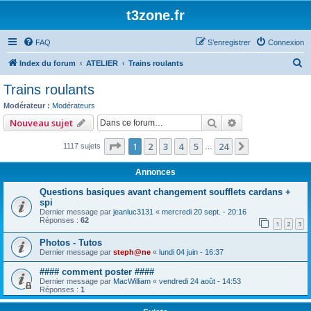
t3zone.fr
FAQ
S’enregistrer
Connexion
R
Index du forum
ATELIER
Trains roulants
e
Trains roulants
c
Modérateur :
Modérateurs
h
Rechercher
Recherche avan
Nouveau sujet
e
Page
1
sur
24
1
2
3
4
5
24
Suivante
1117 sujets
r
…
c
Annonces
h
Questions basiques avant changement soufflets cardans +
e
spi
Dernier message par
jeanluc3131
«
mercredi 20 sept. - 20:16
r
Réponses :
62
1
2
3
Photos - Tutos
Dernier message par
steph@ne
«
lundi 04 juin - 16:37
#### comment poster ####
Dernier message par
MacWilliam
«
vendredi 24 août - 14:53
Réponses :
1