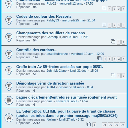
Dernier message par
Polo62
«
vendredi 12 janv. - 17:53
Réponses :
94
1
2
3
4
Codes de couleur des Ressorts
Dernier message par
Fabby33
«
mercredi 25 mai - 21:04
Réponses :
110
1
2
3
4
Changements des soufflets de cardans
Dernier message par
Cardotpi
«
jeudi 09 mai - 11:03
Réponses :
54
1
2
Contrôle des cardans...
Dernier message par
anatolltubronze
«
vendredi 12 avr. - 12:00
Réponses :
142
1
2
3
4
5
Greffe train Av 89+freins assistés sur popo 08/81.
Dernier message par
John McClane
«
lundi 31 déc. - 15:09
Réponses :
51
1
2
Démontage vérin de direction assistée
Dernier message par
ALIKA
«
dimanche 01 mars - 8:04
Réponses :
4
bague d'écartement/entretoise sur fusée roulement avant
Dernier message par
cms
«
samedi 08 août - 14:54
Réponses :
4
LE Silent-Bloc ULTIME pour la barre de tirant de chasse
(toutes les infos dans le premier message maj28/05/2024)
Dernier message par
fdelam
«
lundi 27 juil. - 5:32
Réponses :
2212
1
71
72
73
74
…