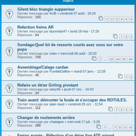
Sujets
Silent bloc triangle supperieur
Dernier message par
KUB
«
vendredi 07 août - 18:24
Réponses :
150
1
2
3
4
5
6
Refection freins AR
Dernier message par
laurentdu47
«
lundi 18 mai - 17:29
Réponses :
64
1
2
3
Sondage:Quel kit de ressorts courts avez vous sur votre
popo
Dernier message par
sebo
«
mercredi 06 août - 20:20
Réponses :
759
1
23
24
25
26
…
Assemblage/Calage cardan
Dernier message par
FumbleDaffoe
«
mardi 07 janv. - 12:28
Réponses :
45
1
2
Refaire un étrier Girling pivotant
Dernier message par
edez66
«
jeudi 07 nov. - 16:43
Réponses :
24
Train avant: démonter la fusée et s'occuper des ROTULES.
Dernier message par
alain riaud
«
vendredi 25 oct. - 11:54
Réponses :
112
1
2
3
4
Changer de roulements arrière
Dernier message par
chataigne
«
mercredi 17 juil. - 5:28
Réponses :
289
1
7
8
9
10
…
Freins avants - Réfection d'un étrier fixe ATE grippé