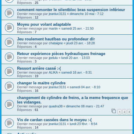
Réponses :
25
comment remonter le silentbloc bras suspension inférieur
Dernier message par
jeanluc3131
«
dimanche 10 mai - 7:12
Réponses :
12
Moyeu pour volant adaptable
Dernier message par
martin
«
samedi 25 avr. - 21:50
Réponses :
7
Jeu roulement haut/bas ou profondeur d/r
Dernier message par
chataigne
«
jeudi 23 avr. - 18:28
Réponses :
4
Retour expérience pièces hydrauliques freinage
Dernier message par
jpelulu
«
lundi 20 avr. - 13:03
Réponses :
3
Ressort arrière cassé :-(
Dernier message par
ALIKA
«
samedi 18 avr. - 8:31
Réponses :
19
changer le maitre cylindre
Dernier message par
jeanluc3131
«
samedi 04 avr. - 8:10
Réponses :
16
changement de cylindre de freins, a la meme frequence que
les vidanges.
Dernier message par
quadra38
«
dimanche 08 mars - 21:47
Réponses :
61
1
2
3
Vis de cardan cassées dans le moyeu :-(
Dernier message par
jeanluc3131
«
lundi 23 févr. - 8:54
Réponses :
14