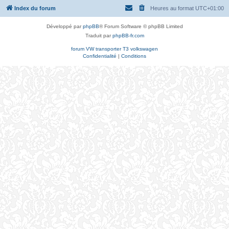
Index du forum
Heures au format
UTC+01:00
Développé par
phpBB
® Forum Software © phpBB Limited
Traduit par
phpBB-fr.com
forum VW transporter T3 volkswagen
Confidentialité
|
Conditions