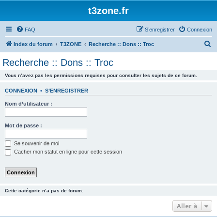
t3zone.fr
FAQ
S’enregistrer
Connexion
R
Index du forum
T3ZONE
Recherche :: Dons :: Troc
e
Recherche :: Dons :: Troc
c
Vous n’avez pas les permissions requises pour consulter les sujets de ce forum.
h
e
CONNEXION
•
S’ENREGISTRER
r
Nom d’utilisateur :
c
h
Mot de passe :
e
Se souvenir de moi
r
Cacher mon statut en ligne pour cette session
Cette catégorie n’a pas de forum.
Aller à