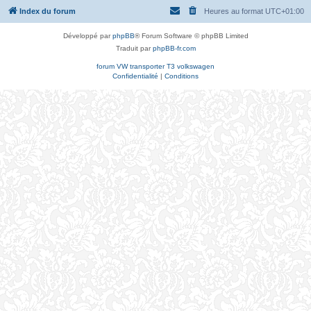
Index du forum
Heures au format
UTC+01:00
Développé par
phpBB
® Forum Software © phpBB Limited
Traduit par
phpBB-fr.com
forum VW transporter T3 volkswagen
Confidentialité
|
Conditions