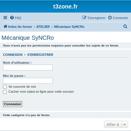
t3zone.fr
FAQ
S’enregistrer
Connexion
R
Index du forum
ATELIER
Mécanique SyNCRo
e
Mécanique SyNCRo
c
Vous n’avez pas les permissions requises pour consulter les sujets de ce forum.
h
e
CONNEXION
•
S’ENREGISTRER
r
Nom d’utilisateur :
c
h
Mot de passe :
e
Se souvenir de moi
r
Cacher mon statut en ligne pour cette session
Cette catégorie n’a pas de forum.
Aller à