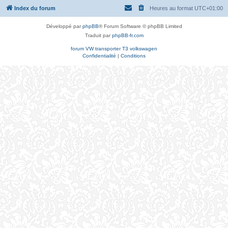
Index du forum
Heures au format
UTC+01:00
Développé par
phpBB
® Forum Software © phpBB Limited
Traduit par
phpBB-fr.com
forum VW transporter T3 volkswagen
Confidentialité
|
Conditions