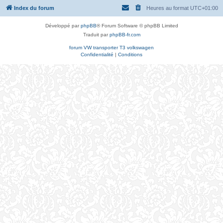
Index du forum
Heures au format
UTC+01:00
Développé par
phpBB
® Forum Software © phpBB Limited
Traduit par
phpBB-fr.com
forum VW transporter T3 volkswagen
Confidentialité
|
Conditions