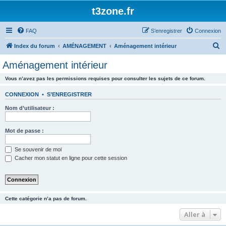
t3zone.fr
FAQ
S’enregistrer
Connexion
R
Index du forum
AMÉNAGEMENT
Aménagement intérieur
e
Aménagement intérieur
c
Vous n’avez pas les permissions requises pour consulter les sujets de ce forum.
h
e
CONNEXION
•
S’ENREGISTRER
r
Nom d’utilisateur :
c
h
Mot de passe :
e
Se souvenir de moi
r
Cacher mon statut en ligne pour cette session
Cette catégorie n’a pas de forum.
Aller à