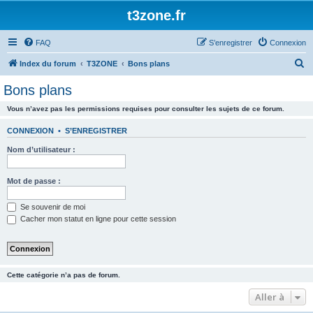
t3zone.fr
FAQ
S’enregistrer
Connexion
R
Index du forum
T3ZONE
Bons plans
e
Bons plans
c
Vous n’avez pas les permissions requises pour consulter les sujets de ce forum.
h
e
CONNEXION
•
S’ENREGISTRER
r
Nom d’utilisateur :
c
h
Mot de passe :
e
Se souvenir de moi
r
Cacher mon statut en ligne pour cette session
Cette catégorie n’a pas de forum.
Aller à