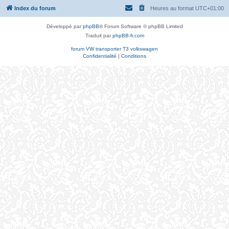
Index du forum
Heures au format
UTC+01:00
Développé par
phpBB
® Forum Software © phpBB Limited
Traduit par
phpBB-fr.com
forum VW transporter T3 volkswagen
Confidentialité
|
Conditions