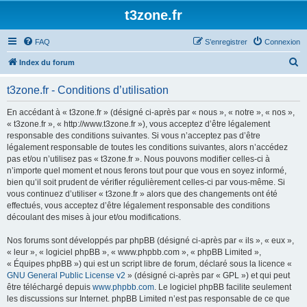
t3zone.fr
FAQ
S’enregistrer
Connexion
R
Index du forum
e
t3zone.fr - Conditions d’utilisation
c
h
En accédant à « t3zone.fr » (désigné ci-après par « nous », « notre », « nos »,
« t3zone.fr », « http://www.t3zone.fr »), vous acceptez d’être légalement
e
responsable des conditions suivantes. Si vous n’acceptez pas d’être
r
légalement responsable de toutes les conditions suivantes, alors n’accédez
pas et/ou n’utilisez pas « t3zone.fr ». Nous pouvons modifier celles-ci à
c
n’importe quel moment et nous ferons tout pour que vous en soyez informé,
h
bien qu’il soit prudent de vérifier régulièrement celles-ci par vous-même. Si
vous continuez d’utiliser « t3zone.fr » alors que des changements ont été
e
effectués, vous acceptez d’être légalement responsable des conditions
r
découlant des mises à jour et/ou modifications.
Nos forums sont développés par phpBB (désigné ci-après par « ils », « eux »,
« leur », « logiciel phpBB », « www.phpbb.com », « phpBB Limited »,
« Équipes phpBB ») qui est un script libre de forum, déclaré sous la licence «
GNU General Public License v2
» (désigné ci-après par « GPL ») et qui peut
être téléchargé depuis
www.phpbb.com
. Le logiciel phpBB facilite seulement
les discussions sur Internet. phpBB Limited n’est pas responsable de ce que