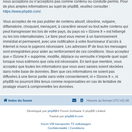
nous acceptons ou n’acceptons pas comme contenu ou conduite permis. Pour
de plus amples informations au sujet de phpBB, veuillez consulter :
https://www.phpbb.com/
.
Vous acceptez de ne pas publier de contenu abusif, obscène, vulgaire,
diffamatoire, choquant, menaçant, à caractère sexuel ou tout autre contenu qui
peut transgresser les lois de votre pays, du pays où « t3zone.fr » est hébergé
ou les lois internationales. Le faire peut vous mener à un bannissement
immédiat et permanent, avec une notification à votre fournisseur d’accès à
Internet si nous le jugeons nécessaire. Les adresses IP de tous les messages
sont enregistrées pour aider au renforcement de ces conditions. Vous acceptez
que « t3zone.fr » supprime, modifie, déplace ou verrouille n’importe quel sujet
lorsque nous estimons que cela est nécessaire. En tant que membre, vous
acceptez que toutes les informations que vous avez saisies soient stockées
dans notre base de données. Bien que ces informations ne soient pas
diffusées à une tierce partie sans votre consentement, ni « t3zone.fr », ni
phpBB ne pourront être tenus comme responsables en cas de tentative de
piratage visant à compromettre les données.
Index du forum
Heures au format
UTC+01:00
Développé par
phpBB
® Forum Software © phpBB Limited
Traduit par
phpBB-fr.com
forum VW transporter T3 volkswagen
Confidentialité
|
Conditions