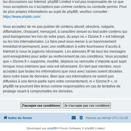
les discussions sur Internet. phpBB Limited n’est pas responsable de ce que
nous acceptons ou n’acceptons pas comme contenu ou conduite permis. Pour
de plus amples informations au sujet de phpBB, veuillez consulter :
https://www.phpbb.com/
.
Vous acceptez de ne pas publier de contenu abusif, obscène, vulgaire,
diffamatoire, choquant, menaçant, à caractère sexuel ou tout autre contenu qui
peut transgresser les lois de votre pays, du pays où « t3zone.fr » est hébergé
ou les lois internationales. Le faire peut vous mener à un bannissement
immédiat et permanent, avec une notification à votre fournisseur d’accès à
Internet si nous le jugeons nécessaire. Les adresses IP de tous les messages
sont enregistrées pour aider au renforcement de ces conditions. Vous acceptez
que « t3zone.fr » supprime, modifie, déplace ou verrouille n’importe quel sujet
lorsque nous estimons que cela est nécessaire. En tant que membre, vous
acceptez que toutes les informations que vous avez saisies soient stockées
dans notre base de données. Bien que ces informations ne soient pas
diffusées à une tierce partie sans votre consentement, ni « t3zone.fr », ni
phpBB ne pourront être tenus comme responsables en cas de tentative de
piratage visant à compromettre les données.
Index du forum
Heures au format
UTC+01:00
Développé par
phpBB
® Forum Software © phpBB Limited