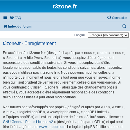
t3zone.fr
FAQ
Connexion
R
Index du forum
e
Langue :
c
t3zone.fr - Enregistrement
h
En accédant à « t3zone.fr » (désigné ci-après par « nous », « notre », « nos »,
e
« t3zone.fr », « http://www.t3zone.fr »), vous acceptez d’être légalement
r
responsable des conditions suivantes. Si vous n’acceptez pas d’être
légalement responsable de toutes les conditions suivantes, alors n’accédez
c
pas et/ou n’utilisez pas « t3zone.fr ». Nous pouvons modifier celles-ci à
h
n’importe quel moment et nous ferons tout pour que vous en soyez informé,
e
bien qu’il soit prudent de vérifier régulièrement celles-ci par vous-même. Si
vous continuez d’utiliser « t3zone.fr » alors que des changements ont été
r
effectués, vous acceptez d’être légalement responsable des conditions
découlant des mises à jour et/ou modifications.
Nos forums sont développés par phpBB (désigné ci-après par « ils », « eux »,
« leur », « logiciel phpBB », « www.phpbb.com », « phpBB Limited »,
« Équipes phpBB ») qui est un script libre de forum, déclaré sous la licence «
GNU General Public License v2
» (désigné ci-après par « GPL ») et qui peut
être téléchargé depuis
www.phpbb.com
. Le logiciel phpBB facilite seulement