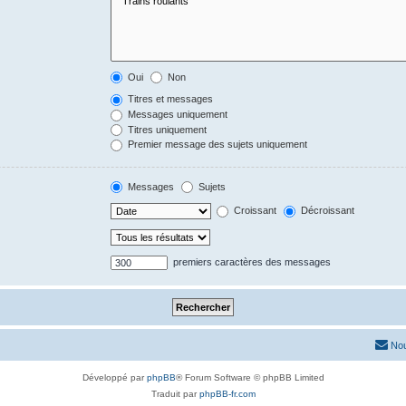
Oui
Non
Titres et messages
Messages uniquement
Titres uniquement
Premier message des sujets uniquement
Messages
Sujets
Croissant
Décroissant
premiers caractères des messages
Nou
Développé par
phpBB
® Forum Software © phpBB Limited
Traduit par
phpBB-fr.com