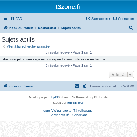
t3zone.fr
FAQ
S’enregistrer
Connexion
R
Index du forum
Rechercher
Sujets actifs
e
Sujets actifs
c
Aller à la recherche avancée
h
0 résultat trouvé • Page
1
sur
1
e
Aucun sujet ou message ne correspond à vos critères de recherche.
r
0 résultat trouvé • Page
1
sur
1
c
Aller à
h
Index du forum
Heures au format
UTC+01:00
e
r
Développé par
phpBB
® Forum Software © phpBB Limited
Traduit par
phpBB-fr.com
forum VW transporter T3 volkswagen
Confidentialité
|
Conditions