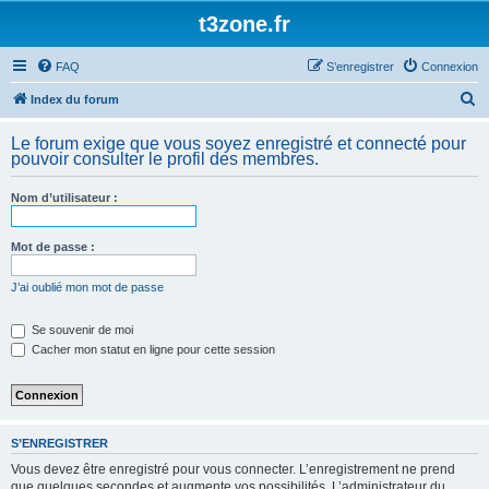
t3zone.fr
FAQ
S’enregistrer
Connexion
R
Index du forum
e
Le forum exige que vous soyez enregistré et connecté pour
c
pouvoir consulter le profil des membres.
h
Nom d’utilisateur :
e
r
Mot de passe :
c
h
J’ai oublié mon mot de passe
e
Se souvenir de moi
r
Cacher mon statut en ligne pour cette session
S’ENREGISTRER
Vous devez être enregistré pour vous connecter. L’enregistrement ne prend
que quelques secondes et augmente vos possibilités. L’administrateur du