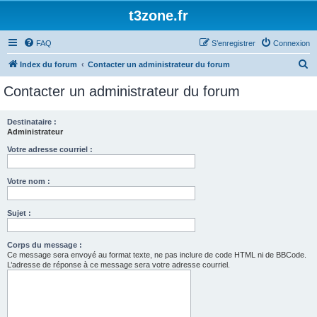
t3zone.fr
FAQ
S’enregistrer
Connexion
R
Index du forum
Contacter un administrateur du forum
e
Contacter un administrateur du forum
c
h
Destinataire :
Administrateur
e
r
Votre adresse courriel :
c
Votre nom :
h
e
Sujet :
r
Corps du message :
Ce message sera envoyé au format texte, ne pas inclure de code HTML ni de BBCode.
L’adresse de réponse à ce message sera votre adresse courriel.