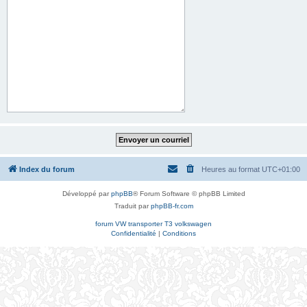
Index du forum
Heures au format
UTC+01:00
Développé par
phpBB
® Forum Software © phpBB Limited
Traduit par
phpBB-fr.com
forum VW transporter T3 volkswagen
Confidentialité
|
Conditions