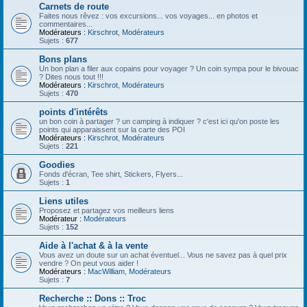
Carnets de route
Faites nous rêvez : vos excursions... vos voyages... en photos et
commentaires...
Modérateurs :
Kirschrot
,
Modérateurs
Sujets :
677
Bons plans
Un bon plan a filer aux copains pour voyager ? Un coin sympa pour le bivouac
? Dites nous tout !!!
Modérateurs :
Kirschrot
,
Modérateurs
Sujets :
470
points d'intérêts
un bon coin à partager ? un camping à indiquer ? c'est ici qu'on poste les
points qui apparaissent sur la carte des POI
Modérateurs :
Kirschrot
,
Modérateurs
Sujets :
221
Goodies
Fonds d'écran, Tee shirt, Stickers, Flyers...
Sujets :
1
Liens utiles
Proposez et partagez vos meilleurs liens
Modérateur :
Modérateurs
Sujets :
152
Aide à l'achat & à la vente
Vous avez un doute sur un achat éventuel... Vous ne savez pas à quel prix
vendre ? On peut vous aider !
Modérateurs :
MacWilliam
,
Modérateurs
Sujets :
7
Recherche :: Dons :: Troc