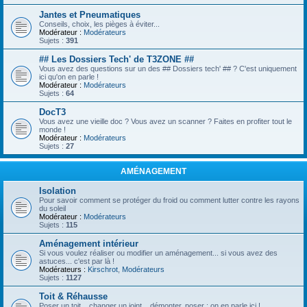
Jantes et Pneumatiques
Conseils, choix, les pièges à éviter...
Modérateur :
Modérateurs
Sujets :
391
## Les Dossiers Tech' de T3ZONE ##
Vous avez des questions sur un des ## Dossiers tech' ## ? C'est uniquement
ici qu'on en parle !
Modérateur :
Modérateurs
Sujets :
64
DocT3
Vous avez une vieille doc ? Vous avez un scanner ? Faites en profiter tout le
monde !
Modérateur :
Modérateurs
Sujets :
27
AMÉNAGEMENT
Isolation
Pour savoir comment se protéger du froid ou comment lutter contre les rayons
du soleil
Modérateur :
Modérateurs
Sujets :
115
Aménagement intérieur
Si vous voulez réaliser ou modifier un aménagement... si vous avez des
astuces... c'est par là !
Modérateurs :
Kirschrot
,
Modérateurs
Sujets :
1127
Toit & Réhausse
Poser un toit... changer un joint... démonter, poser : on en parle ici !