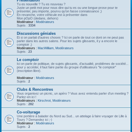
Présentation
Tu es nouvelle ? Tu es nouveau ?
Juste un petit mot pour nous dire qui tu es ou une longue prose pour te
présenter, peu importe, pourvu qu'on fasse connaissance ;)
En revanche, votre véhicule est à présenter dans
Mon pOpO (dedans, dehors)
Modérateur :
Modérateurs
Sujets :
3334
Discussions géniales
Et si on parlait d'autres choses ? Ici on parle de tout ce dont on ne peut pas
parler dans les autres salons. Pour les sujets glissants, il y a encore le
comptoir ;)
Modérateurs :
MacWilliam
,
Modérateurs
Sujets :
23
Le comptoir
Ici on parle de politique, de sujets glissants, d'actualité, problèmes de société...
pour y accéder, il faut faire partie du groupe d'utilisateurs "le comptoir"
(inscription libre).
Modérateur :
Modérateurs
Sujets :
2
Clubs & Rencontres
Vous organisez un picnic, un apéro ? Vous avez entendu parler d'un meeting ?
Parlez-en ici !
Modérateurs :
Kirschrot
,
Modérateurs
Sujets :
282
Co-voiturage
Une portière à balader du Nord au Sud... un attelage à faire voyager de Lille à
Tours ? Demandez ici ;-)
Modérateur :
Modérateurs
Sujets :
2