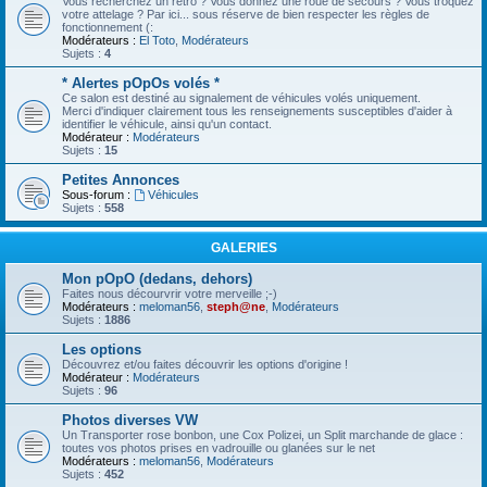
Vous recherchez un rétro ? Vous donnez une roue de secours ? Vous troquez
votre attelage ? Par ici... sous réserve de bien respecter les règles de
fonctionnement (:
Modérateurs :
El Toto
,
Modérateurs
Sujets :
4
* Alertes pOpOs volés *
Ce salon est destiné au signalement de véhicules volés uniquement.
Merci d'indiquer clairement tous les renseignements susceptibles d'aider à
identifier le véhicule, ainsi qu'un contact.
Modérateur :
Modérateurs
Sujets :
15
Petites Annonces
Sous-forum :
Véhicules
Sujets :
558
GALERIES
Mon pOpO (dedans, dehors)
Faites nous décourvrir votre merveille ;-)
Modérateurs :
meloman56
,
steph@ne
,
Modérateurs
Sujets :
1886
Les options
Découvrez et/ou faites découvrir les options d'origine !
Modérateur :
Modérateurs
Sujets :
96
Photos diverses VW
Un Transporter rose bonbon, une Cox Polizei, un Split marchande de glace :
toutes vos photos prises en vadrouille ou glanées sur le net
Modérateurs :
meloman56
,
Modérateurs
Sujets :
452