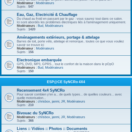
Modérateur :
Modérateurs
Sujets :
547
Eau, Gaz, Electricité & Chauffage
Du chaud au froid en passant par le gaz : vous saurez tout dans ce salon.
Ici sont abordés les problèmes électriques liés à l'aménagement uniquement.
Modérateurs :
Bud
,
Modérateurs
Sujets :
1420
Aménagements extérieurs, portage & attelage
Barres de toit, porte vélo, attelage et remorque.. toutes ce que vous vouliez
savoir se trouve ici
Modérateur :
Modérateurs
Sujets :
156
Electronique embarquée
GPS, DVD, MP3, GPRS... tout le confort de la maison dans le pOpO
Modérateurs :
Bud
,
Modérateurs
Sujets :
150
ESP@CE SyNCRo 4X4
Recensement 4x4 SyNCRo
Pour savoir combien y'en a... de quels types... de quelles couleurs... avec
quelle motorisation...
Modérateurs :
chrisbox
,
janmi
,
JR
,
Modérateurs
Sujets :
210
Bivouac du SyNCRo
Modérateurs :
chrisbox
,
janmi
,
JR
,
Modérateurs
Sujets :
366
Liens :: Vidéos :: Photos :: Documents