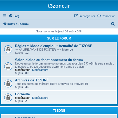
t3zone.fr
FAQ
S’enregistrer
Connexion
R
Index du forum
e
Nous sommes le jeudi 06 août - 3:54
c
SUR LE FORUM
h
Règles :: Mode d'emploi :: Actualité de T3ZONE
e
>>> A LIRE AVANT DE POSTER <<< Merci ;-)
Sujets :
12
r
Salon d'aide au fonctionnement du forum
c
Nouveau sur le forum, tu ne comprends pas tout bien ??? ABh le plus simple :
tu poses ta ou tes questions clairement dans ce salon ;-)
h
Modérateur :
Modérateurs
Sujets :
89
e
Archives de T3ZONE
r
Tous les posts qui méritent d'être archivés se trouvent ici.
Sujets :
35
Corbeille
Modérateur :
Modérateurs
Sujets :
2
T3ZONE