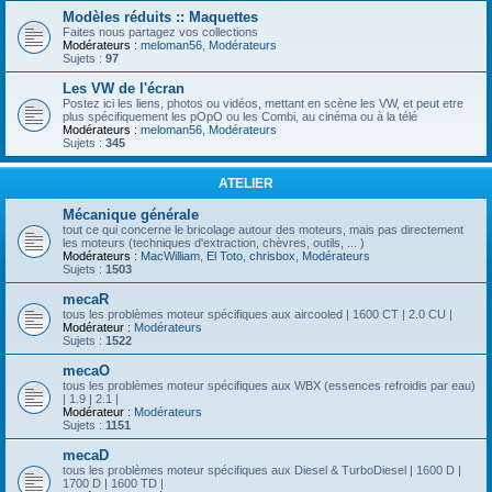
Modèles réduits :: Maquettes
Faites nous partagez vos collections
Modérateurs :
meloman56
,
Modérateurs
Sujets :
97
Les VW de l'écran
Postez ici les liens, photos ou vidéos, mettant en scène les VW, et peut etre
plus spécifiquement les pOpO ou les Combi, au cinéma ou à la télé
Modérateurs :
meloman56
,
Modérateurs
Sujets :
345
ATELIER
Mécanique générale
tout ce qui concerne le bricolage autour des moteurs, mais pas directement
les moteurs (techniques d'extraction, chèvres, outils, ... )
Modérateurs :
MacWilliam
,
El Toto
,
chrisbox
,
Modérateurs
Sujets :
1503
mecaR
tous les problèmes moteur spécifiques aux aircooled | 1600 CT | 2.0 CU |
Modérateur :
Modérateurs
Sujets :
1522
mecaO
tous les problèmes moteur spécifiques aux WBX (essences refroidis par eau)
| 1.9 | 2.1 |
Modérateur :
Modérateurs
Sujets :
1151
mecaD
tous les problèmes moteur spécifiques aux Diesel & TurboDiesel | 1600 D |
1700 D | 1600 TD |