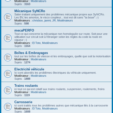
Modérateur :
Modérateurs
Sujets :
3163
Mécanique SyNCRo
Salon traitant uniquement des problèmes mécanique propre aux SyNCRo.
Les BV, les amortos, le visco coupleur... tout est dit sans "ta boue" ;-)
Modérateurs :
chrisbox
,
janmi
,
JR
,
Modérateurs
Sujets :
598
mecaPERFO
Tout ce qui concerne la mécanique non homologuée sur route. Soit pour une
utilisation sur circuit soit à l'étranger selon les règles du code la route en
vigueur ;-)
Modérateurs :
El Toto
,
Modérateurs
Sujets :
1554
Boîtes & Embrayages
tout sur les boîtes de vitesse et les embrayages, quelle que soit la motorisation
Modérateur :
Modérateurs
Sujets :
1274
Electricité véhicule
Ici sont abordés les problèmes électriques du véhicule uniquement.
Modérateur :
Modérateurs
Sujets :
1888
Trains roulants
ici tout ce qui est relatif aux trains roulants, suspension, roulements, freins
Modérateur :
Modérateurs
Sujets :
1119
Carrosserie
ici sont traités tous les problèmes autres que mécanique liés à la carrosserie
Modérateurs :
El Toto
,
Modérateurs
Sujets :
1608