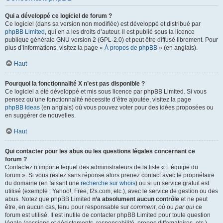
Qui a développé ce logiciel de forum ?
Ce logiciel (dans sa version non modifiée) est développé et distribué par
phpBB Limited
, qui en a les droits d’auteur. Il est publié sous la licence
publique générale GNU version 2 (GPL-2.0) et peut être diffusé librement. Pour
plus d’informations, visitez la page «
À propos de phpBB
» (en anglais).
Haut
Pourquoi la fonctionnalité X n’est pas disponible ?
Ce logiciel a été développé et mis sous licence par phpBB Limited. Si vous
pensez qu’une fonctionnalité nécessite d’être ajoutée, visitez la page
phpBB Ideas
(en anglais) où vous pouvez voter pour des idées proposées ou
en suggérer de nouvelles.
Haut
Qui contacter pour les abus ou les questions légales concernant ce
forum ?
Contactez n’importe lequel des administrateurs de la liste « L’équipe du
forum ». Si vous restez sans réponse alors prenez contact avec le propriétaire
du domaine (en faisant une
recherche sur whois
) ou si un service gratuit est
utilisé (exemple : Yahoo!, Free, f2s.com, etc.), avec le service de gestion ou des
abus. Notez que phpBB Limited
n’a absolument aucun contrôle
et ne peut
être, en aucun cas, tenu pour responsable sur
comment
,
où
ou
par qui
ce
forum est utilisé. Il est inutile de contacter phpBB Limited pour toute question