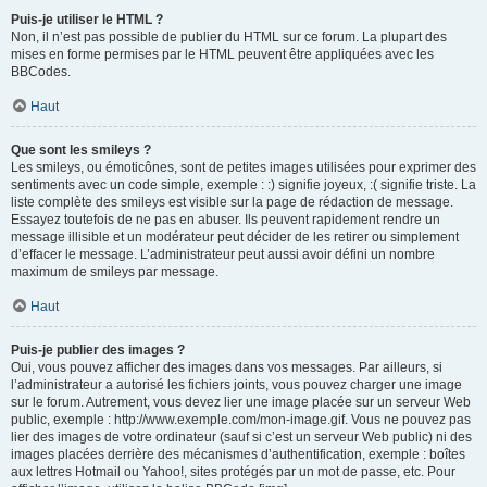
Puis-je utiliser le HTML ?
Non, il n’est pas possible de publier du HTML sur ce forum. La plupart des
mises en forme permises par le HTML peuvent être appliquées avec les
BBCodes.
Haut
Que sont les smileys ?
Les smileys, ou émoticônes, sont de petites images utilisées pour exprimer des
sentiments avec un code simple, exemple : :) signifie joyeux, :( signifie triste. La
liste complète des smileys est visible sur la page de rédaction de message.
Essayez toutefois de ne pas en abuser. Ils peuvent rapidement rendre un
message illisible et un modérateur peut décider de les retirer ou simplement
d’effacer le message. L’administrateur peut aussi avoir défini un nombre
maximum de smileys par message.
Haut
Puis-je publier des images ?
Oui, vous pouvez afficher des images dans vos messages. Par ailleurs, si
l’administrateur a autorisé les fichiers joints, vous pouvez charger une image
sur le forum. Autrement, vous devez lier une image placée sur un serveur Web
public, exemple : http://www.exemple.com/mon-image.gif. Vous ne pouvez pas
lier des images de votre ordinateur (sauf si c’est un serveur Web public) ni des
images placées derrière des mécanismes d’authentification, exemple : boîtes
aux lettres Hotmail ou Yahoo!, sites protégés par un mot de passe, etc. Pour