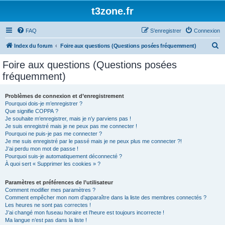
t3zone.fr
FAQ
S’enregistrer
Connexion
R
Index du forum
Foire aux questions (Questions posées fréquemment)
e
Foire aux questions (Questions posées
c
fréquemment)
h
e
Problèmes de connexion et d’enregistrement
Pourquoi dois-je m’enregistrer ?
r
Que signifie COPPA ?
c
Je souhaite m’enregistrer, mais je n’y parviens pas !
Je suis enregistré mais je ne peux pas me connecter !
h
Pourquoi ne puis-je pas me connecter ?
Je me suis enregistré par le passé mais je ne peux plus me connecter ?!
e
J’ai perdu mon mot de passe !
r
Pourquoi suis-je automatiquement déconnecté ?
À quoi sert « Supprimer les cookies » ?
Paramètres et préférences de l’utilisateur
Comment modifier mes paramètres ?
Comment empêcher mon nom d’apparaître dans la liste des membres connectés ?
Les heures ne sont pas correctes !
J’ai changé mon fuseau horaire et l’heure est toujours incorrecte !
Ma langue n’est pas dans la liste !